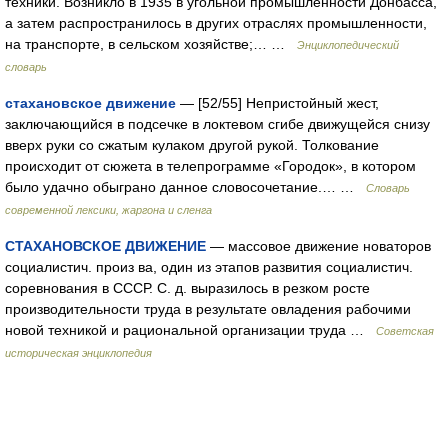
техники. Возникло в 1935 в угольной промышленности Донбасса,
а затем распространилось в других отраслях промышленности,
на транспорте, в сельском хозяйстве;… …
Энциклопедический
словарь
стахановское движение
— [52/55] Непристойный жест,
заключающийся в подсечке в локтевом сгибе движущейся снизу
вверх руки со сжатым кулаком другой рукой. Толкование
происходит от сюжета в телепрограмме «Городок», в котором
было удачно обыграно данное словосочетание.… …
Cловарь
современной лексики, жаргона и сленга
СТАХАНОВСКОЕ ДВИЖЕНИЕ
— массовое движение новаторов
социалистич. произ ва, один из этапов развития социалистич.
соревнования в СССР. С. д. выразилось в резком росте
производительности труда в результате овладения рабочими
новой техникой и рациональной организации труда …
Советская
историческая энциклопедия